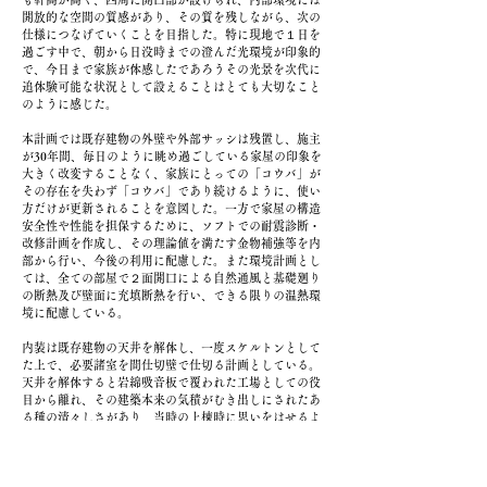
開放的な空間の質感があり、その質を残しながら、次の
仕様につなげていくことを目指した。特に現地で１日を
過ごす中で、朝から日没時までの澄んだ光環境が印象的
で、今日まで家族が体感したであろうその光景を次代に
追体験可能な状況として設えることはとても大切なこと
のように感じた。
本計画では既存建物の外壁や外部サッシは残置し、施主
が30年間、毎日のように眺め過ごしている家屋の印象を
大きく改変することなく、家族にとっての「コウバ」が
その存在を失わず「コウバ」であり続けるように、使い
方だけが更新されることを意図した。一方で家屋の構造
安全性や性能を担保するために、ソフトでの耐震診断・
改修計画を作成し、その理論値を満たす金物補強等を内
部から行い、今後の利用に配慮した。また環境計画とし
ては、全ての部屋で２面開口による自然通風と基礎廻り
の断熱及び壁面に充填断熱を行い、できる限りの温熱環
境に配慮している。
内装は既存建物の天井を解体し、一度スケルトンとして
た上で、必要諸室を間仕切壁で仕切る計画としている。
天井を解体すると岩綿吸音板で覆われた工場としての役
目から離れ、その建築本来の気積がむき出しにされたあ
る種の清々しさがあり、当時の上棟時に思いをはせるよ
うな晴れやかさを感じた。壁面はあくまでもその存在感
を活かすべく、白壁と素地の板材で構成し、各々の開口
部が形つくる場所の設えを考慮して異なる様相で内部に
光が届くように意図している。