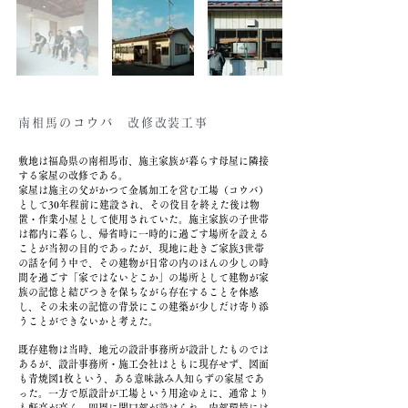
南相馬のコウ
バ 改修改装工事
敷地は福島県の南相馬市、施主家族が暮らす母屋に隣接
する家屋の改修である。
家屋は施主の父がかつて金属加工を営む工場（コウバ）
として30年程前に建設され、その役目を終えた後は物
置・作業小屋として使用されていた。施主家族の子世帯
は都内に暮らし、帰省時に一時的に過ごす場所を設える
ことが当初の目的であったが、現地に赴きご家族3世帯
の話を伺う中で、その建物が日常の内のほんの少しの時
間を過ごす「家ではないどこか」の場所として建物が家
族の記憶と結びつきを保ちながら存在することを体感
し、その未来の記憶の背景にこの建築が少しだけ寄り添
うことができないかと考えた。
既
存建物は当時、地元の設計事務所が設計したものでは
あるが、設計事務所・施工会社はともに現存せず、図面
も青焼図1枚という、ある意味詠み人知らずの家屋であ
った。一方で原設計が工場という用途ゆえに、通常より
も軒高が高く、四周に開口部が設けられ、内部環境には